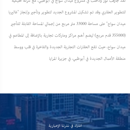
لقد جازفت نور ودخلت في مشروع ميدان سواح في أبوظبي، مع شركة اقليمية
للتطوير العقاري وقد تم تشكيل المشروع الجديد لتطوير وتأجير وإنجاز "غاليريا
ميدان سواح" على مساحة 33000 متر مربع من إجمالي المساحة القابلة للتأجير
(355000 قدم مربع) ليضم أهم مراكز وماركات تجارية بالإضافة إلى المطاعم في
ميدان سواح، حيث تقع العقارات التجارية الجديدة والفاخرة في قلب ووسط
منطقة الأعمال الجديدة في أبوظبي، في جزيرة المرايا
اشترك في نشرتنا الإخبارية