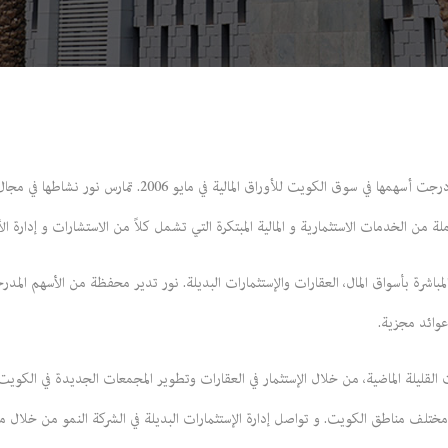
تأسست شركة نور للاستثمار المالي "نور" في الكويت عام 1996 و أد
ة من الخدمات الاستثمارية و المالية المبتكرة التي تشمل كلاً من الاستشارات و إدارة ال
باشرة بأسواق المال، العقارات والإستثمارات البديلة. نور تدير محفظة من الأسهم المدرجة
 عوائد مجزية.
القليلة الماضية، من خلال الإستثمار في العقارات وتطوير المجمعات الجديدة في الك
ي مختلف مناطق الكويت. و تواصل إدارة الإستثمارات البديلة في الشركة النمو من خلال 