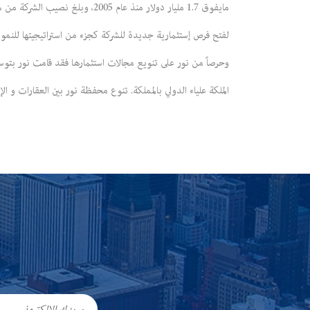
لفتح فرص إستثمارية جديدة للشركة كجزء من استراتيجيتها للنمو 
وحرصاً من نور على تنويع مجالات استثمارها فقد قامت نور بتوسيع 
الملكة علياء الدولي بالمملكة. تنوع محفظة نور بين العقارات و ال