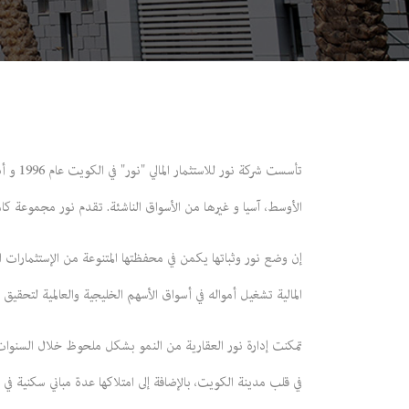
الأوسط، آسيا و غيرها من الأسواق الناشئة. تقدم نور مجموعة كامل
إن وضع نور وثباتها يكمن في محفظتها المتنوعة من الإستثمارات الم
المالية تشغيل أمواله في أسواق الأسهم الخليجية والعالمية لتحقيق
تمكنت إدارة نور العقارية من النمو بشكل ملحوظ خلال السنوات 
في قلب مدينة الكويت، بالإضافة إلى امتلاكها عدة مباني سكنية ف