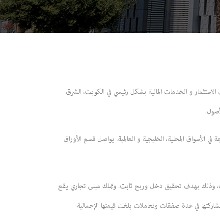
رجت أسهمها في سوق الكويت للأوراق المالية في مايو 2006. تمارس نور نشاطها في مجال الاستثمار و الخدمات المالية بشكل رئيسي في الكويت، الشرق
أصول.
 في الأسواق المحلية، الخليجية و العالمية. يواصل قسم الأوراق
ويت، وذلك بهدف تحقيق دخل وربح ثابت. وتملك مبنى تجاري يقع
مشاركتها في عدة صفقات وتعاملات بلغت قيمتها الإجمالية