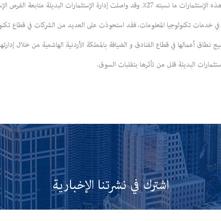
مايفوق 1.7 مليار دولار منذ عام 2005، وبلغ نصيب الشركة من هذه الإستثمارات ما نسبته 27٪. وقد واصلت إ
في خدمات تكنولوجيا المعلومات، فقد استحوذت على العديد من الشركات في قطاع تكنولوج
نطاق أعمالها في قطاع الفنادق و الضيافة بالمملكة الأردنية الهاشمية من خلال إدارتها 
إستثمارات البديلة قلل من تأثرها بتقلبات السوق.
اشترك في نشرتنا الإخبارية